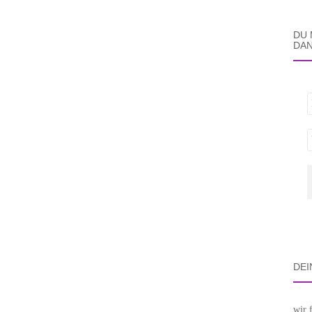
DU 
DAN
DEI
wir 