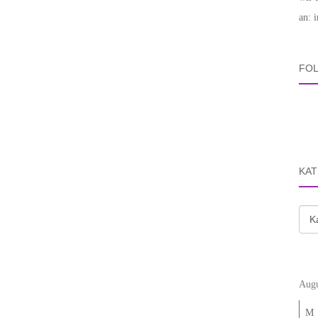
an: 
FOL
KAT
Kate
Augu
M