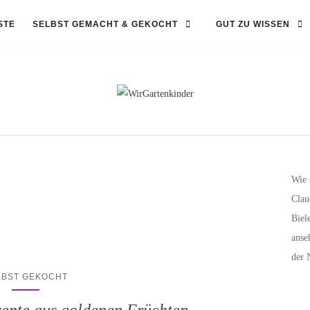
STE
SELBST GEMACHT & GEKOCHT
GUT ZU WISSEN
Wie 
Clau
Biel
anse
der 
LBST GEKOCHT
ezepte aus goldenen Früchten