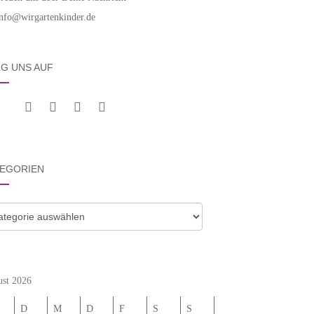
info@wirgartenkinder.de
G UNS AUF
EGORIEN
gorien
st 2026
D
M
D
F
S
S