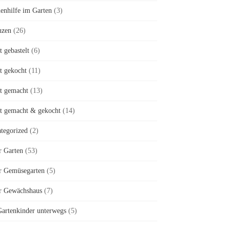
enhilfe im Garten
(3)
nzen
(26)
t gebastelt
(6)
st gekocht
(11)
st gemacht
(13)
st gemacht & gekocht
(14)
tegorized
(2)
r Garten
(53)
r Gemüsegarten
(5)
r Gewächshaus
(7)
artenkinder unterwegs
(5)