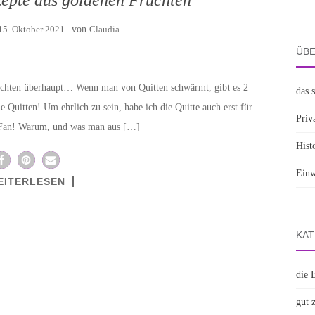
15. Oktober 2021
von
Claudia
ÜBE
rüchten überhaupt… Wenn man von Quitten schwärmt, gibt es 2
das 
e Quitten! Um ehrlich zu sein, habe ich die Quitte auch erst für
Priv
n Fan! Warum, und was man aus […]
Hist
Einw
EITERLESEN
KAT
die 
gut 