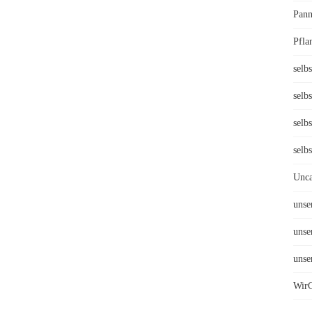
Pann
Pfla
selbs
selb
selb
selb
Unca
unse
unse
unse
WirG