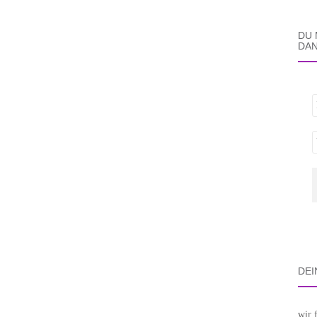
DU 
DAN
DEI
wir 