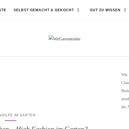
STE
SELBST GEMACHT & GEKOCHT
GUT ZU WISSEN
Wie 
Clau
Biel
anse
der 
NHILFE IM GARTEN
hen – High Fashion im Garten?