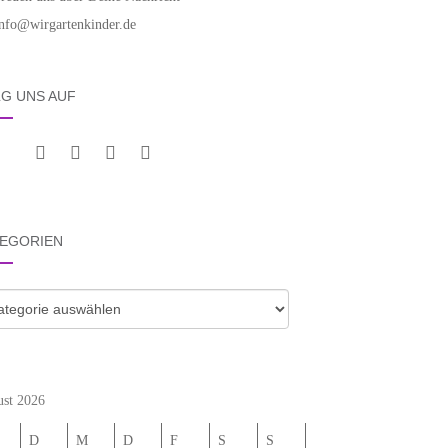
info@wirgartenkinder.de
G UNS AUF
EGORIEN
gorien
st 2026
D
M
D
F
S
S