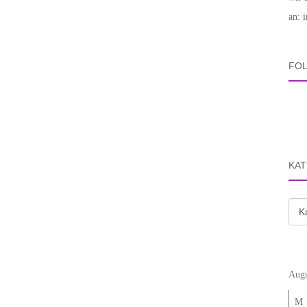
an: 
FOL
KAT
Kate
Augu
M