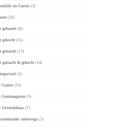
enhilfe im Garten
(3)
nzen
(26)
t gebastelt
(6)
st gekocht
(11)
st gemacht
(13)
st gemacht & gekocht
(14)
tegorized
(2)
r Garten
(53)
r Gemüsegarten
(5)
r Gewächshaus
(7)
artenkinder unterwegs
(5)