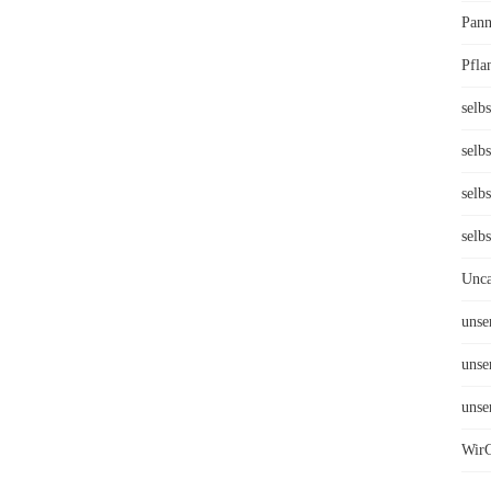
Pann
Pfla
selbs
selb
selb
selb
Unca
unse
unse
unse
WirG