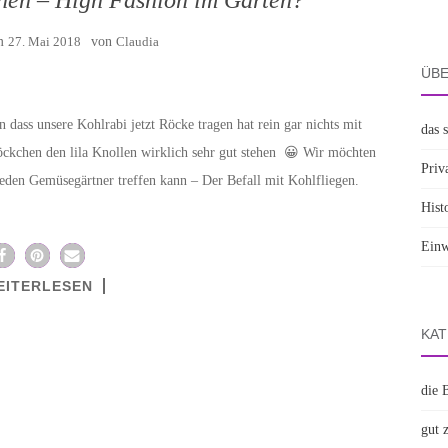
am
27. Mai 2018
von
Claudia
ÜBE
 dass unsere Kohlrabi jetzt Röcke tragen hat rein gar nichts mit
das 
ckchen den lila Knollen wirklich sehr gut stehen 😀 Wir möchten
Priv
jeden Gemüsegärtner treffen kann – Der Befall mit Kohlfliegen.
Hist
Einw
EITERLESEN
KAT
die 
gut 