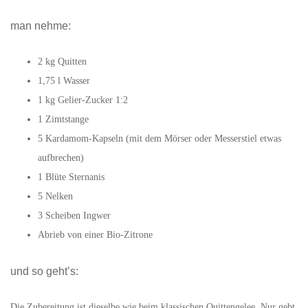
man nehme:
2 kg Quitten
1,75 l Wasser
1 kg Gelier-Zucker 1:2
1 Zimtstange
5 Kardamom-Kapseln (mit dem Mörser oder Messerstiel etwas
aufbrechen)
1 Blüte Sternanis
5 Nelken
3 Scheiben Ingwer
Abrieb von einer Bio-Zitrone
und so geht’s:
Die Zubereitung ist dieselbe wie beim klassischen Quittengelee. Nur gebt